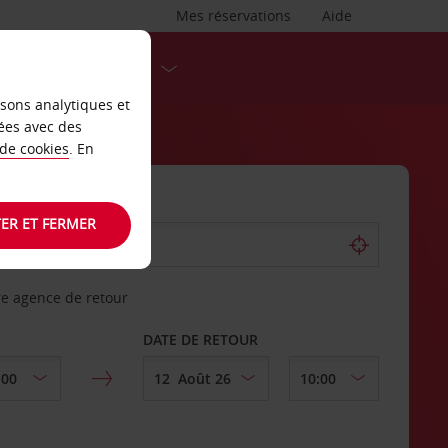
Mes réservations
Aide
DESTINATIONS
isons analytiques et
ées avec des
 de cookies
. En
ER ET FERMER
re agence de retour
DATE DE RETOUR