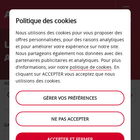
Menu
Politique des cookies
Welcome
Nous utilisons des cookies pour vous proposer des
to
offres personnalisées, pour des raisons analytiques
Location de voiture 116
Avis
et pour améliorer votre expérience sur notre site.
Nous partageons également nos données avec des
Ave Bellevue
partenaires publicitaires et analytiques. Pour plus
d’informations, voir notre
politique de cookies
. En
cliquant sur ACCEPTER vous acceptez que nous
utilisions des cookies.
AGENCE DE DÉPART
GÉRER VOS PRÉFÉRENCES
Sélectionnez une autre agence de retour
NE PAS ACCEPTER
DATE DE DÉPART
DATE DE RETOUR
ACCEPTER ET FERMER