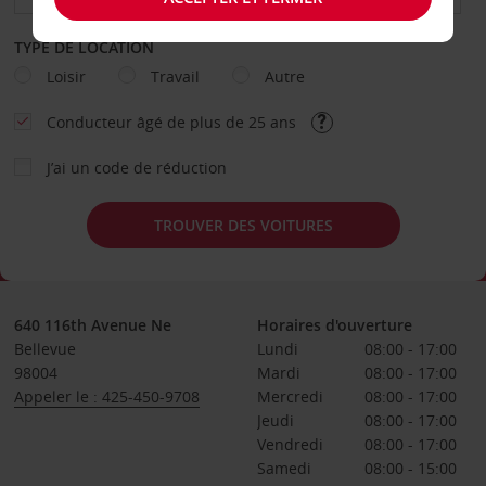
TYPE DE LOCATION
Loisir
Travail
Autre
Conducteur âgé de plus de 25 ans
J’ai un code de réduction
TROUVER DES VOITURES
640 116th Avenue Ne
Horaires d'ouverture
Bellevue
Lundi
08:00 - 17:00
98004
Mardi
08:00 - 17:00
Appeler le : 425-450-9708
Mercredi
08:00 - 17:00
Jeudi
08:00 - 17:00
Vendredi
08:00 - 17:00
Samedi
08:00 - 15:00