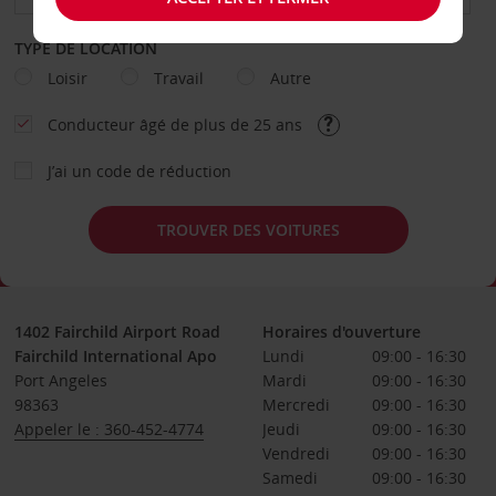
TYPE DE LOCATION
Loisir
Travail
Autre
Conducteur âgé de plus de 25 ans
J’ai un code de réduction
TROUVER DES VOITURES
1402 Fairchild Airport Road
Horaires d'ouverture
Fairchild International Apo
Lundi
09:00 - 16:30
Port Angeles
Mardi
09:00 - 16:30
98363
Mercredi
09:00 - 16:30
Appeler le : 360-452-4774
Jeudi
09:00 - 16:30
Vendredi
09:00 - 16:30
Samedi
09:00 - 16:30