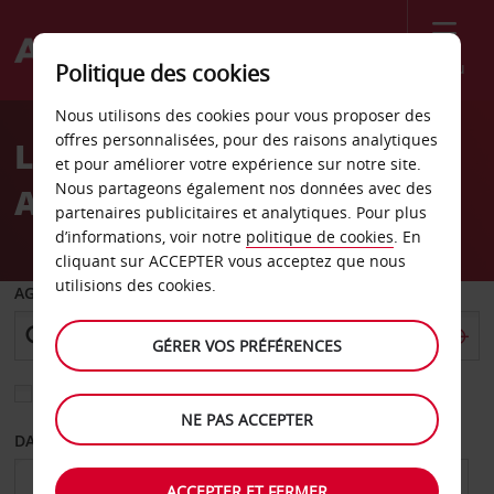
Menu
Politique des cookies
Welcome
Nous utilisons des cookies pour vous proposer des
to
offres personnalisées, pour des raisons analytiques
Location de voiture Port
Avis
et pour améliorer votre expérience sur notre site.
Nous partageons également nos données avec des
Angeles Washington
partenaires publicitaires et analytiques. Pour plus
d’informations, voir notre
politique de cookies
. En
cliquant sur ACCEPTER vous acceptez que nous
utilisions des cookies.
AGENCE DE DÉPART
GÉRER VOS PRÉFÉRENCES
Sélectionnez une autre agence de retour
NE PAS ACCEPTER
DATE DE DÉPART
DATE DE RETOUR
ACCEPTER ET FERMER