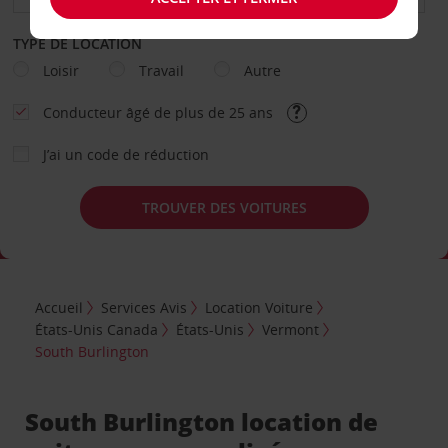
TYPE DE LOCATION
Loisir
Travail
Autre
Conducteur âgé de plus de 25 ans
J’ai un code de réduction
TROUVER DES VOITURES
Accueil
Services Avis
Location Voiture
États-Unis Canada
États-Unis
Vermont
South Burlington
South Burlington location de