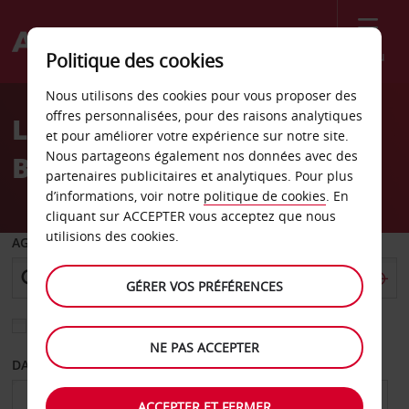
Menu
Politique des cookies
Welcome
Nous utilisons des cookies pour vous proposer des
to
offres personnalisées, pour des raisons analytiques
Location de voiture South
Avis
et pour améliorer votre expérience sur notre site.
Nous partageons également nos données avec des
Burlington
partenaires publicitaires et analytiques. Pour plus
d’informations, voir notre
politique de cookies
. En
cliquant sur ACCEPTER vous acceptez que nous
utilisions des cookies.
AGENCE DE DÉPART
GÉRER VOS PRÉFÉRENCES
Sélectionnez une autre agence de retour
NE PAS ACCEPTER
DATE DE DÉPART
DATE DE RETOUR
ACCEPTER ET FERMER