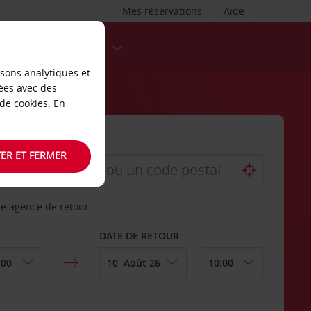
Mes réservations
Aide
DESTINATIONS
isons analytiques et
ées avec des
 de cookies
. En
ER ET FERMER
re agence de retour
DATE DE RETOUR