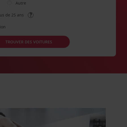
Autre
lus de 25 ans
tion
TROUVER DES VOITURES