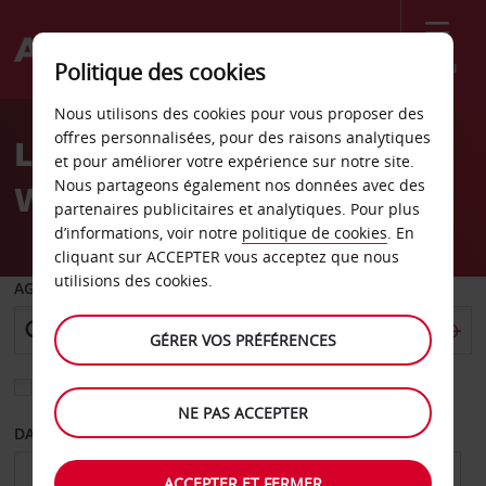
Menu
Politique des cookies
Welcome
Nous utilisons des cookies pour vous proposer des
to
offres personnalisées, pour des raisons analytiques
Location de voiture
Avis
et pour améliorer votre expérience sur notre site.
Nous partageons également nos données avec des
Wichita Falls
partenaires publicitaires et analytiques. Pour plus
d’informations, voir notre
politique de cookies
. En
cliquant sur ACCEPTER vous acceptez que nous
utilisions des cookies.
AGENCE DE DÉPART
GÉRER VOS PRÉFÉRENCES
Sélectionnez une autre agence de retour
NE PAS ACCEPTER
DATE DE DÉPART
DATE DE RETOUR
ACCEPTER ET FERMER