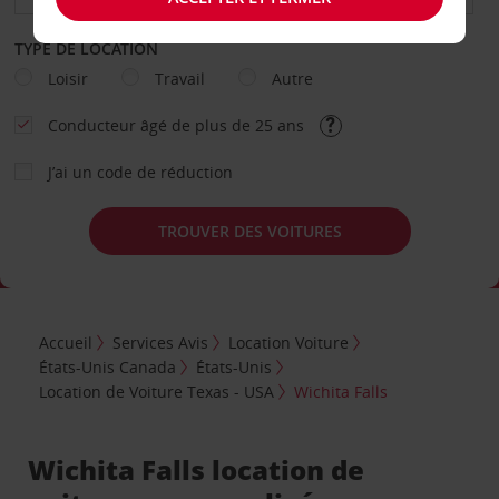
TYPE DE LOCATION
Loisir
Travail
Autre
Conducteur âgé de plus de 25 ans
J’ai un code de réduction
TROUVER DES VOITURES
Accueil
Services Avis
Location Voiture
États-Unis Canada
États-Unis
Location de Voiture Texas - USA
Wichita Falls
Wichita Falls location de