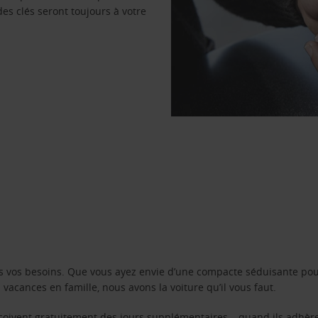
des clés seront toujours à votre
s vos besoins. Que vous ayez envie d’une compacte séduisante pou
acances en famille, nous avons la voiture qu’il vous faut.
reçoivent gratuitement des jours supplémentaires – quand ils adhèr