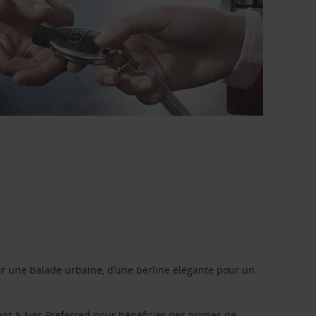
r une balade urbaine, d’une berline élégante pour un
ent à
Avis Preferred
pour bénéficier des primes de