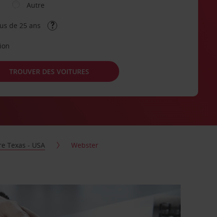
Autre
lus de 25 ans
tion
TROUVER DES VOITURES
re Texas - USA
Webster