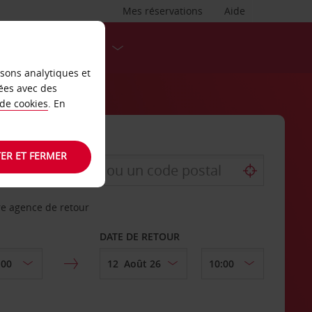
Mes réservations
Aide
DESTINATIONS
isons analytiques et
ées avec des
 de cookies
. En
ER ET FERMER
re agence de retour
DATE DE RETOUR