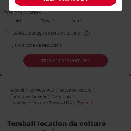
TYPE DE LOCATION
Loisir
Travail
Autre
Conducteur âgé de plus de 25 ans
J’ai un code de réduction
TROUVER DES VOITURES
Accueil
Services Avis
Location Voiture
États-Unis Canada
États-Unis
Location de Voiture Texas - USA
Tomball
Tomball location de voiture