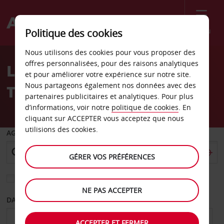
Menu
Politique des cookies
Welcome
Nous utilisons des cookies pour vous proposer des
to
offres personnalisées, pour des raisons analytiques
Location de voiture
Avis
et pour améliorer votre expérience sur notre site.
Nous partageons également nos données avec des
Tomball
partenaires publicitaires et analytiques. Pour plus
d’informations, voir notre
politique de cookies
. En
cliquant sur ACCEPTER vous acceptez que nous
utilisions des cookies.
AGENCE DE DÉPART
GÉRER VOS PRÉFÉRENCES
Sélectionnez une autre agence de retour
NE PAS ACCEPTER
DATE DE DÉPART
DATE DE RETOUR
ACCEPTER ET FERMER