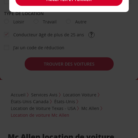
TYPE DE LOCATION
Loisir
Travail
Autre
Conducteur âgé de plus de 25 ans
J’ai un code de réduction
TROUVER DES VOITURES
Accueil
Services Avis
Location Voiture
États-Unis Canada
États-Unis
Location de Voiture Texas - USA
Mc Allen
Location de voiture Mc Allen
Mc Allen location de voiture,