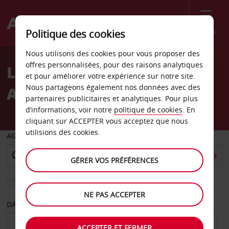
Menu
Politique des cookies
Welcome
Nous utilisons des cookies pour vous proposer des
to
offres personnalisées, pour des raisons analytiques
Location de voiture Mc
Avis
et pour améliorer votre expérience sur notre site.
Nous partageons également nos données avec des
Allen
partenaires publicitaires et analytiques. Pour plus
d’informations, voir notre
politique de cookies
. En
cliquant sur ACCEPTER vous acceptez que nous
utilisions des cookies.
AGENCE DE DÉPART
GÉRER VOS PRÉFÉRENCES
Sélectionnez une autre agence de retour
NE PAS ACCEPTER
DATE DE DÉPART
DATE DE RETOUR
ACCEPTER ET FERMER