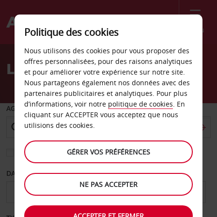
Menu
Politique des cookies
Welcome
Nous utilisons des cookies pour vous proposer des
to
offres personnalisées, pour des raisons analytiques
Location de voiture Katy
Avis
et pour améliorer votre expérience sur notre site.
Nous partageons également nos données avec des
partenaires publicitaires et analytiques. Pour plus
d’informations, voir notre
politique de cookies
. En
AGENCE DE DÉPART
cliquant sur ACCEPTER vous acceptez que nous
utilisions des cookies.
GÉRER VOS PRÉFÉRENCES
Sélectionnez une autre agence de retour
DATE DE DÉPART
DATE DE RETOUR
NE PAS ACCEPTER
ACCEPTER ET FERMER