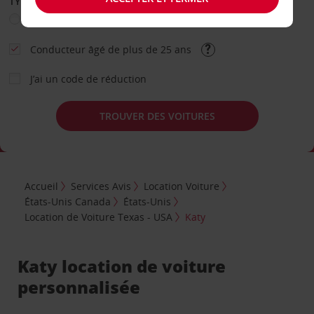
TYPE DE LOCATION
Loisir
Travail
Autre
Conducteur âgé de plus de 25 ans
J’ai un code de réduction
TROUVER DES VOITURES
Accueil
Services Avis
Location Voiture
États-Unis Canada
États-Unis
Location de Voiture Texas - USA
Katy
Katy location de voiture
personnalisée