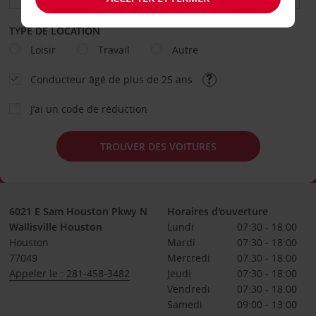
TYPE DE LOCATION
Loisir
Travail
Autre
Conducteur âgé de plus de 25 ans
J’ai un code de réduction
TROUVER DES VOITURES
6021 E Sam Houston Pkwy N
Horaires d'ouverture
Wallisville Houston
Lundi
07:30 - 18:00
Houston
Mardi
07:30 - 18:00
77049
Mercredi
07:30 - 18:00
Appeler le : 281-458-3482
Jeudi
07:30 - 18:00
Vendredi
07:30 - 18:00
Samedi
09:00 - 13:00