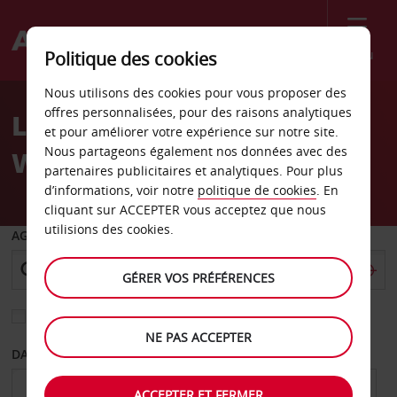
Menu
Politique des cookies
Welcome
Nous utilisons des cookies pour vous proposer des
to
offres personnalisées, pour des raisons analytiques
Location de voiture
Avis
et pour améliorer votre expérience sur notre site.
Nous partageons également nos données avec des
Wallisville
partenaires publicitaires et analytiques. Pour plus
d’informations, voir notre
politique de cookies
. En
cliquant sur ACCEPTER vous acceptez que nous
utilisions des cookies.
AGENCE DE DÉPART
GÉRER VOS PRÉFÉRENCES
Sélectionnez une autre agence de retour
NE PAS ACCEPTER
DATE DE DÉPART
DATE DE RETOUR
ACCEPTER ET FERMER