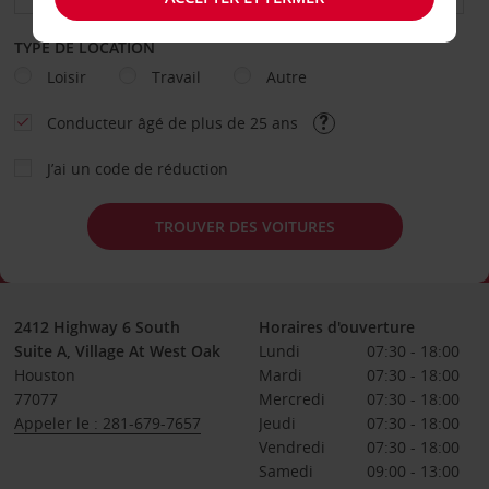
TYPE DE LOCATION
Loisir
Travail
Autre
Conducteur âgé de plus de 25 ans
J’ai un code de réduction
TROUVER DES VOITURES
2412 Highway 6 South
Horaires d'ouverture
Suite A, Village At West Oak
Lundi
07:30 - 18:00
Houston
Mardi
07:30 - 18:00
77077
Mercredi
07:30 - 18:00
Appeler le : 281-679-7657
Jeudi
07:30 - 18:00
Vendredi
07:30 - 18:00
Samedi
09:00 - 13:00