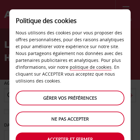
Menu
Politique des cookies
Welcome
Nous utilisons des cookies pour vous proposer des
to
offres personnalisées, pour des raisons analytiques
Location de voiture
Avis
et pour améliorer votre expérience sur notre site.
Nous partageons également nos données avec des
Houston Sears
partenaires publicitaires et analytiques. Pour plus
d’informations, voir notre
politique de cookies
. En
cliquant sur ACCEPTER vous acceptez que nous
utilisions des cookies.
AGENCE DE DÉPART
GÉRER VOS PRÉFÉRENCES
Sélectionnez une autre agence de retour
NE PAS ACCEPTER
DATE DE DÉPART
DATE DE RETOUR
ACCEPTER ET FERMER