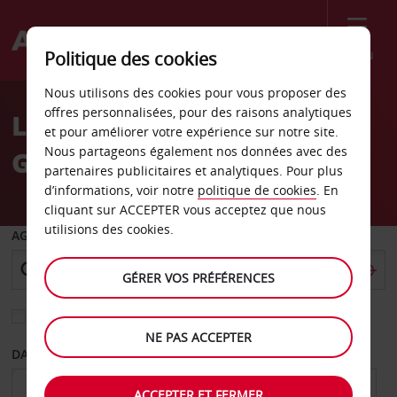
Menu
Politique des cookies
Welcome
Nous utilisons des cookies pour vous proposer des
to
offres personnalisées, pour des raisons analytiques
Location de voiture
Avis
et pour améliorer votre expérience sur notre site.
Nous partageons également nos données avec des
Garland, Dallas Texas
partenaires publicitaires et analytiques. Pour plus
d’informations, voir notre
politique de cookies
. En
cliquant sur ACCEPTER vous acceptez que nous
utilisions des cookies.
AGENCE DE DÉPART
GÉRER VOS PRÉFÉRENCES
Sélectionnez une autre agence de retour
NE PAS ACCEPTER
DATE DE DÉPART
DATE DE RETOUR
ACCEPTER ET FERMER