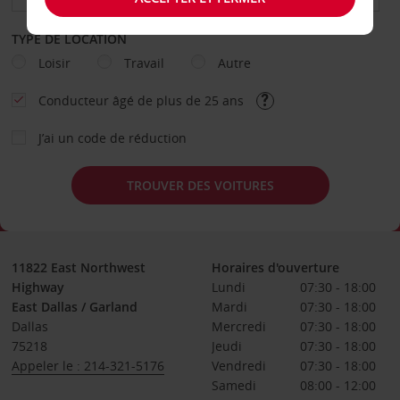
TYPE DE LOCATION
Loisir
Travail
Autre
Conducteur âgé de plus de 25 ans
J’ai un code de réduction
TROUVER DES VOITURES
11822 East Northwest
Horaires d'ouverture
Highway
Lundi
07:30 - 18:00
East Dallas / Garland
Mardi
07:30 - 18:00
Dallas
Mercredi
07:30 - 18:00
75218
Jeudi
07:30 - 18:00
Appeler le : 214-321-5176
Vendredi
07:30 - 18:00
Samedi
08:00 - 12:00