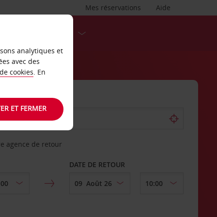
Mes réservations
Aide
DESTINATIONS
isons analytiques et
ées avec des
 de cookies
. En
ER ET FERMER
re agence de retour
DATE DE RETOUR