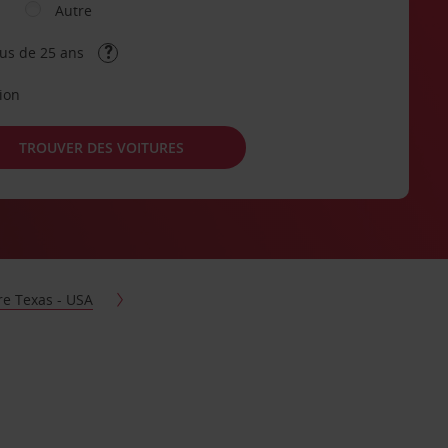
Autre
lus de 25 ans
tion
TROUVER DES VOITURES
re Texas - USA