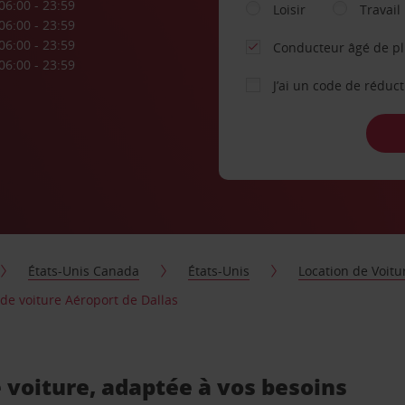
06:00 - 23:59
Loisir
Travail
06:00 - 23:59
06:00 - 23:59
Conducteur âgé de p
06:00 - 23:59
J’ai un code de réduc
États-Unis Canada
États-Unis
Location de Voitu
 de voiture Aéroport de Dallas
 voiture, adaptée à vos besoins