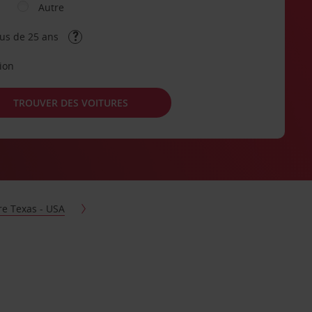
Autre
lus de 25 ans
tion
TROUVER DES VOITURES
re Texas - USA