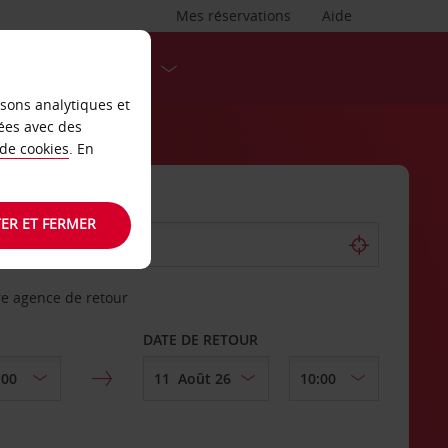
Mes réservations
Aide
DESTINATIONS
isons analytiques et
ées avec des
 de cookies
. En
ER ET FERMER
re agence de retour
DATE DE RETOUR