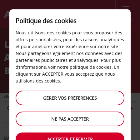
Menu
Politique des cookies
Welcome
Nous utilisons des cookies pour vous proposer des
to
offres personnalisées, pour des raisons analytiques
Location de voiture
Avis
et pour améliorer votre expérience sur notre site.
Nous partageons également nos données avec des
Aéroport international de
partenaires publicitaires et analytiques. Pour plus
Brownsville
d’informations, voir notre
politique de cookies
. En
cliquant sur ACCEPTER vous acceptez que nous
utilisions des cookies.
AGENCE DE DÉPART
GÉRER VOS PRÉFÉRENCES
NE PAS ACCEPTER
Sélectionnez une autre agence de retour
DATE DE DÉPART
DATE DE RETOUR
ACCEPTER ET FERMER