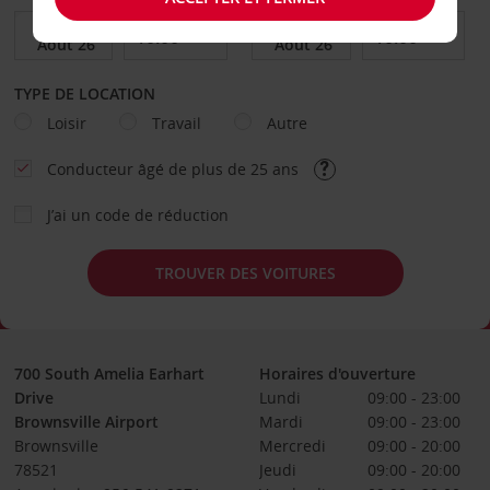
TYPE DE LOCATION
Loisir
Travail
Autre
Conducteur âgé de plus de 25 ans
J’ai un code de réduction
TROUVER DES VOITURES
700 South Amelia Earhart
Horaires d'ouverture
Drive
Lundi
09:00 - 23:00
Brownsville Airport
Mardi
09:00 - 23:00
Brownsville
Mercredi
09:00 - 20:00
78521
Jeudi
09:00 - 20:00