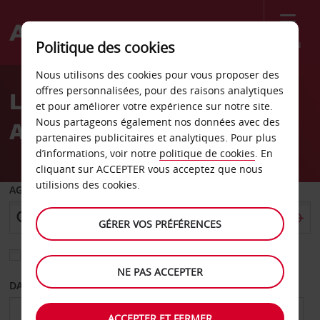
Menu
Politique des cookies
Welcome
Nous utilisons des cookies pour vous proposer des
to
offres personnalisées, pour des raisons analytiques
Location de voiture
Avis
et pour améliorer votre expérience sur notre site.
Nous partageons également nos données avec des
Angleton
partenaires publicitaires et analytiques. Pour plus
d’informations, voir notre
politique de cookies
. En
cliquant sur ACCEPTER vous acceptez que nous
utilisions des cookies.
AGENCE DE DÉPART
GÉRER VOS PRÉFÉRENCES
Sélectionnez une autre agence de retour
NE PAS ACCEPTER
DATE DE DÉPART
DATE DE RETOUR
ACCEPTER ET FERMER