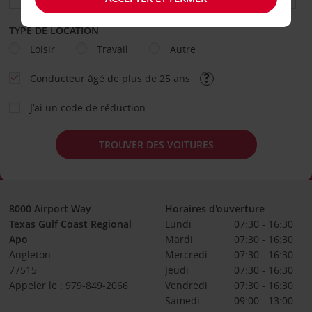
TYPE DE LOCATION
Loisir
Travail
Autre
Conducteur âgé de plus de 25 ans
J’ai un code de réduction
TROUVER DES VOITURES
8000 Airport Way
Horaires d'ouverture
Texas Gulf Coast Regional
Lundi
07:30 - 16:30
Apo
Mardi
07:30 - 16:30
Angleton
Mercredi
07:30 - 16:30
77515
Jeudi
07:30 - 16:30
Appeler le : 979-849-2066
Vendredi
07:30 - 16:30
Samedi
09:00 - 13:00