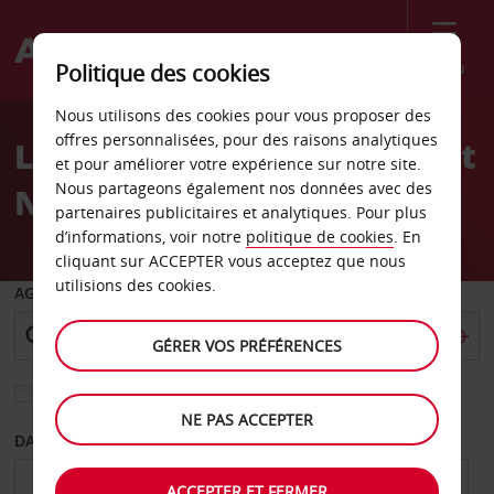
Menu
Politique des cookies
Welcome
Nous utilisons des cookies pour vous proposer des
to
offres personnalisées, pour des raisons analytiques
Location de voiture Avis At
Avis
et pour améliorer votre expérience sur notre site.
Nous partageons également nos données avec des
No Hills Wexford
partenaires publicitaires et analytiques. Pour plus
d’informations, voir notre
politique de cookies
. En
cliquant sur ACCEPTER vous acceptez que nous
utilisions des cookies.
AGENCE DE DÉPART
GÉRER VOS PRÉFÉRENCES
Sélectionnez une autre agence de retour
NE PAS ACCEPTER
DATE DE DÉPART
DATE DE RETOUR
ACCEPTER ET FERMER