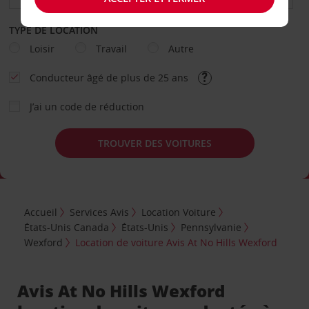
TYPE DE LOCATION
Loisir
Travail
Autre
Conducteur âgé de plus de 25 ans
J’ai un code de réduction
TROUVER DES VOITURES
Accueil
Services Avis
Location Voiture
États-Unis Canada
États-Unis
Pennsylvanie
Wexford
Location de voiture Avis At No Hills Wexford
Avis At No Hills Wexford