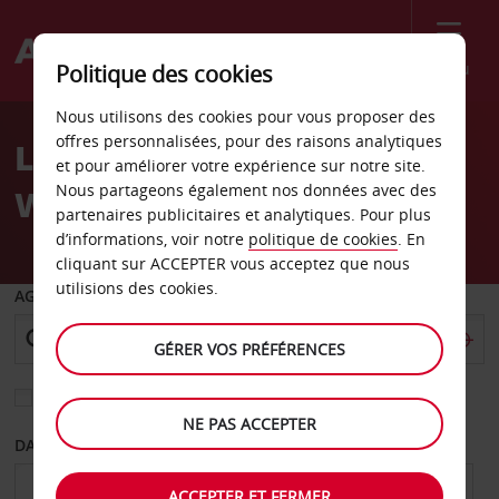
Menu
Politique des cookies
Welcome
Nous utilisons des cookies pour vous proposer des
to
offres personnalisées, pour des raisons analytiques
Location de voiture
Avis
et pour améliorer votre expérience sur notre site.
Nous partageons également nos données avec des
Wexford
partenaires publicitaires et analytiques. Pour plus
d’informations, voir notre
politique de cookies
. En
cliquant sur ACCEPTER vous acceptez que nous
utilisions des cookies.
AGENCE DE DÉPART
GÉRER VOS PRÉFÉRENCES
Sélectionnez une autre agence de retour
NE PAS ACCEPTER
DATE DE DÉPART
DATE DE RETOUR
ACCEPTER ET FERMER