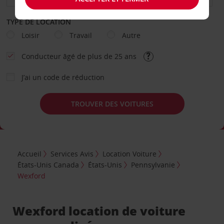
TYPE DE LOCATION
Loisir
Travail
Autre
Conducteur âgé de plus de 25 ans
J’ai un code de réduction
TROUVER DES VOITURES
Accueil
Services Avis
Location Voiture
États-Unis Canada
États-Unis
Pennsylvanie
Wexford
Wexford location de voiture