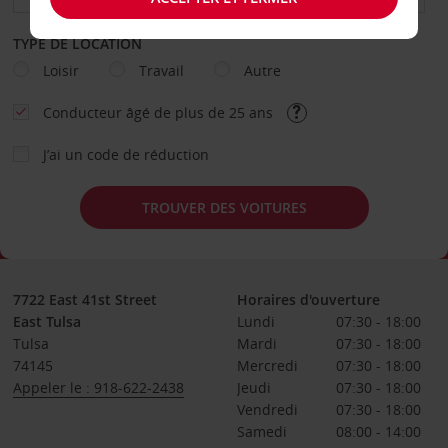
TYPE DE LOCATION
Loisir
Travail
Autre
Conducteur âgé de plus de 25 ans
J’ai un code de réduction
TROUVER DES VOITURES
7722 East 41st Street
Horaires d'ouverture
East Tulsa
Lundi
07:30 - 18:00
Tulsa
Mardi
07:30 - 18:00
74145
Mercredi
07:30 - 18:00
Appeler le : 918-622-2438
Jeudi
07:30 - 18:00
Vendredi
07:30 - 18:00
Samedi
08:00 - 14:00