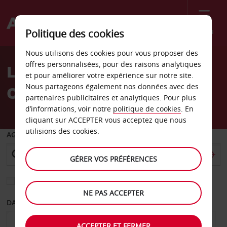
Menu
Politique des cookies
Welcome
Nous utilisons des cookies pour vous proposer des
to
offres personnalisées, pour des raisons analytiques
Location de voiture Tulsa
Avis
et pour améliorer votre expérience sur notre site.
Nous partageons également nos données avec des
Oklahoma av
partenaires publicitaires et analytiques. Pour plus
d’informations, voir notre
politique de cookies
. En
cliquant sur ACCEPTER vous acceptez que nous
utilisions des cookies.
AGENCE DE DÉPART
GÉRER VOS PRÉFÉRENCES
Sélectionnez une autre agence de retour
NE PAS ACCEPTER
DATE DE DÉPART
DATE DE RETOUR
ACCEPTER ET FERMER