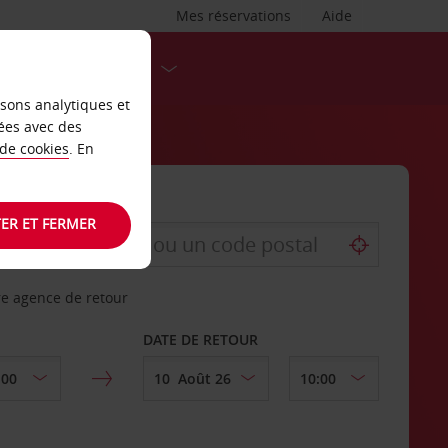
Mes réservations
Aide
DESTINATIONS
isons analytiques et
ées avec des
 de cookies
. En
ER ET FERMER
re agence de retour
DATE DE RETOUR