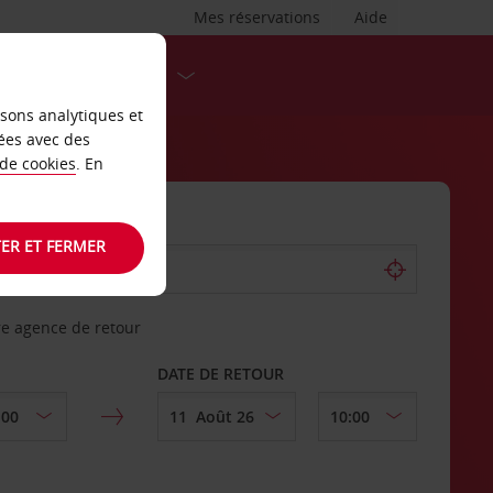
Mes réservations
Aide
DESTINATIONS
isons analytiques et
ées avec des
 de cookies
. En
ER ET FERMER
re agence de retour
DATE DE RETOUR