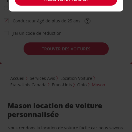
TYPE DE LOCATION
Loisir
Travail
Autre
Conducteur âgé de plus de 25 ans
J’ai un code de réduction
TROUVER DES VOITURES
Accueil
Services Avis
Location Voiture
États-Unis Canada
États-Unis
Ohio
Mason
Mason location de voiture
personnalisée
Nous rendons la location de voiture facile car nous savons