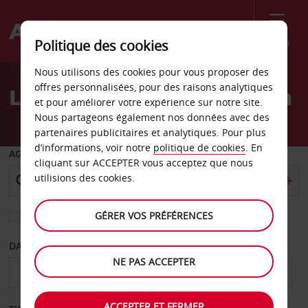
Menu
Politique des cookies
Welcome
Nous utilisons des cookies pour vous proposer des
to
offres personnalisées, pour des raisons analytiques
Location de voiture Mason
Avis
et pour améliorer votre expérience sur notre site.
Nous partageons également nos données avec des
partenaires publicitaires et analytiques. Pour plus
d’informations, voir notre
politique de cookies
. En
AGENCE DE DÉPART
cliquant sur ACCEPTER vous acceptez que nous
utilisions des cookies.
GÉRER VOS PRÉFÉRENCES
Sélectionnez une autre agence de retour
DATE DE DÉPART
DATE DE RETOUR
NE PAS ACCEPTER
ACCEPTER ET FERMER