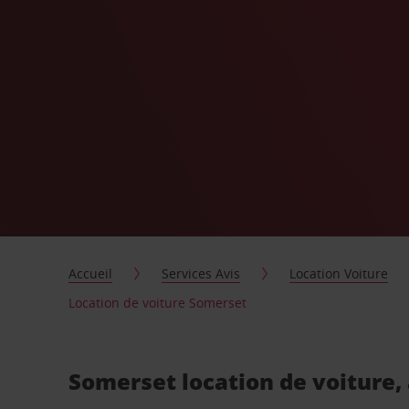
Accueil
Services Avis
Location Voiture
Location de voiture Somerset
Somerset location de voiture,