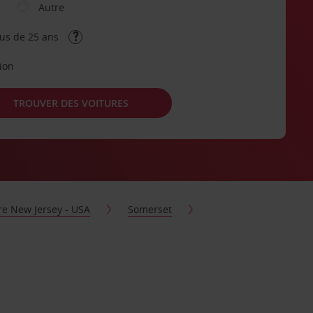
Autre
lus de 25 ans
tion
TROUVER DES VOITURES
re New Jersey - USA
Somerset