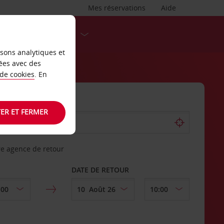
Mes réservations
Aide
DESTINATIONS
isons analytiques et
ées avec des
 de cookies
. En
ER ET FERMER
re agence de retour
DATE DE RETOUR