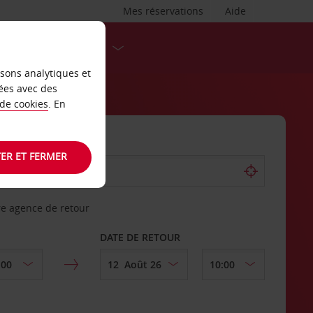
Mes réservations
Aide
DESTINATIONS
isons analytiques et
ées avec des
 de cookies
. En
ER ET FERMER
re agence de retour
DATE DE RETOUR