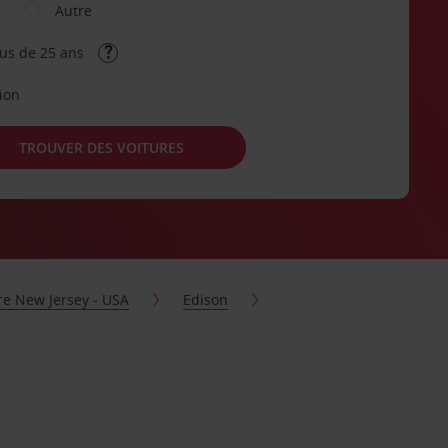
Autre
lus de 25 ans
tion
TROUVER DES VOITURES
re New Jersey - USA
Edison