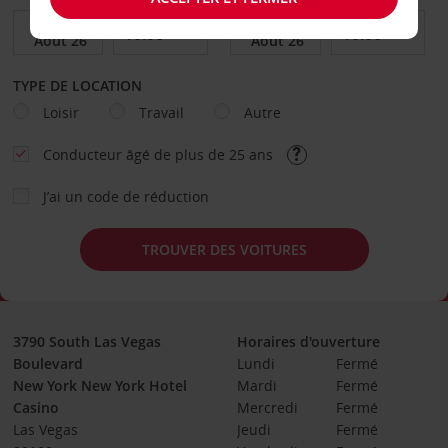
TYPE DE LOCATION
Loisir
Travail
Autre
Conducteur âgé de plus de 25 ans
J’ai un code de réduction
TROUVER DES VOITURES
3790 South Las Vegas
Horaires d'ouverture
Boulevard
Lundi
Fermé
New York New York Hotel
Mardi
Fermé
Casino
Mercredi
Fermé
Las Vegas
Jeudi
Fermé