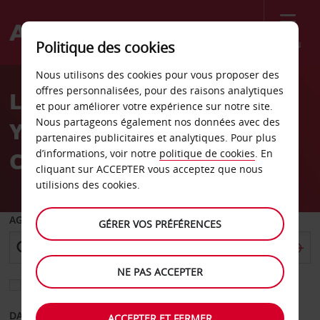
Menu
Politique des cookies
Welcome
Nous utilisons des cookies pour vous proposer des
to
offres personnalisées, pour des raisons analytiques
Location de voiture New
Avis
et pour améliorer votre expérience sur notre site.
Nous partageons également nos données avec des
York New York Hotel
partenaires publicitaires et analytiques. Pour plus
Casino
d’informations, voir notre
politique de cookies
. En
cliquant sur ACCEPTER vous acceptez que nous
utilisions des cookies.
AGENCE DE DÉPART
GÉRER VOS PRÉFÉRENCES
NE PAS ACCEPTER
Sélectionnez une autre agence de retour
DATE DE DÉPART
DATE DE RETOUR
ACCEPTER ET FERMER