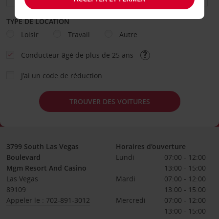
TYPE DE LOCATION
Loisir
Travail
Autre
Conducteur âgé de plus de 25 ans
J’ai un code de réduction
TROUVER DES VOITURES
3799 South Las Vegas
Horaires d'ouverture
Boulevard
Lundi
07:00 - 12:00
Mgm Resort And Casino
13:00 - 15:00
Las Vegas
Mardi
07:00 - 12:00
89109
13:00 - 15:00
Appeler le : 702-891-3012
Mercredi
07:00 - 12:00
13:00 - 15:00