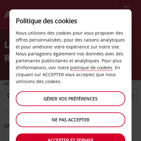
Menu
Politique des cookies
Welcome
Nous utilisons des cookies pour vous proposer des
to
offres personnalisées, pour des raisons analytiques
Location de voiture MGM
Avis
et pour améliorer votre expérience sur notre site.
Nous partageons également nos données avec des
Resort
partenaires publicitaires et analytiques. Pour plus
d’informations, voir notre
politique de cookies
. En
cliquant sur ACCEPTER vous acceptez que nous
utilisions des cookies.
AGENCE DE DÉPART
GÉRER VOS PRÉFÉRENCES
Sélectionnez une autre agence de retour
NE PAS ACCEPTER
DATE DE DÉPART
DATE DE RETOUR
ACCEPTER ET FERMER