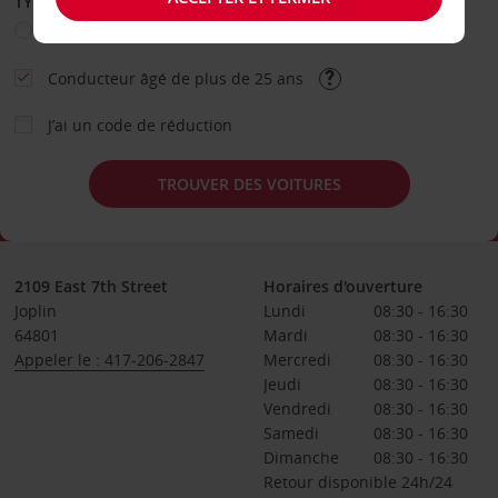
TYPE DE LOCATION
Loisir
Travail
Autre
Conducteur âgé de plus de 25 ans
J’ai un code de réduction
TROUVER DES VOITURES
2109 East 7th Street
Horaires d'ouverture
Joplin
Lundi
08:30 - 16:30
64801
Mardi
08:30 - 16:30
Appeler le : 417-206-2847
Mercredi
08:30 - 16:30
Jeudi
08:30 - 16:30
Vendredi
08:30 - 16:30
Samedi
08:30 - 16:30
Dimanche
08:30 - 16:30
Retour disponible 24h/24