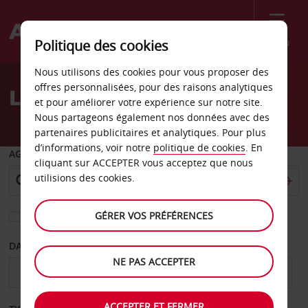
Menu
Politique des cookies
Welcome
Nous utilisons des cookies pour vous proposer des
to
offres personnalisées, pour des raisons analytiques
Location de voiture Joplin
Avis
et pour améliorer votre expérience sur notre site.
Nous partageons également nos données avec des
partenaires publicitaires et analytiques. Pour plus
d’informations, voir notre
politique de cookies
. En
AGENCE DE DÉPART
cliquant sur ACCEPTER vous acceptez que nous
utilisions des cookies.
GÉRER VOS PRÉFÉRENCES
Sélectionnez une autre agence de retour
DATE DE DÉPART
DATE DE RETOUR
NE PAS ACCEPTER
ACCEPTER ET FERMER