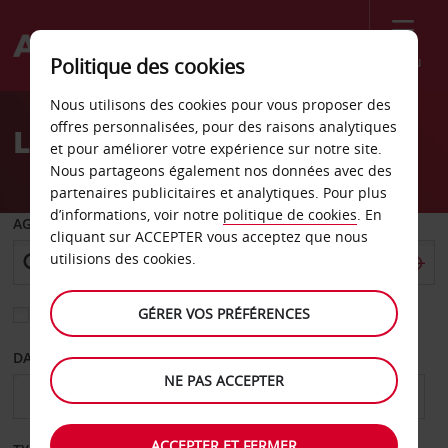
Menu
Politique des cookies
Welcome
Nous utilisons des cookies pour vous proposer des
to
offres personnalisées, pour des raisons analytiques
Location de voiture Joplin
Avis
et pour améliorer votre expérience sur notre site.
Nous partageons également nos données avec des
partenaires publicitaires et analytiques. Pour plus
d’informations, voir notre
politique de cookies
. En
AGENCE DE DÉPART
cliquant sur ACCEPTER vous acceptez que nous
utilisions des cookies.
GÉRER VOS PRÉFÉRENCES
Sélectionnez une autre agence de retour
DATE DE DÉPART
DATE DE RETOUR
NE PAS ACCEPTER
ACCEPTER ET FERMER