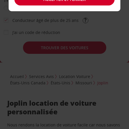
TYPE DE LOCATION
Loisir
Travail
Autre
Conducteur âgé de plus de 25 ans
J’ai un code de réduction
TROUVER DES VOITURES
Accueil
Services Avis
Location Voiture
États-Unis Canada
États-Unis
Missouri
Joplin
Joplin location de voiture
personnalisée
Nous rendons la location de voiture facile car nous savons