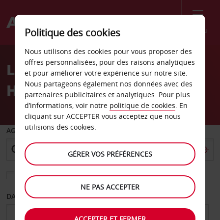
Menu
Politique des cookies
Welcome
Nous utilisons des cookies pour vous proposer des
to
offres personnalisées, pour des raisons analytiques
Location de voiture
Avis
et pour améliorer votre expérience sur notre site.
Nous partageons également nos données avec des
Hopkins
partenaires publicitaires et analytiques. Pour plus
d’informations, voir notre
politique de cookies
. En
cliquant sur ACCEPTER vous acceptez que nous
utilisions des cookies.
AGENCE DE DÉPART
GÉRER VOS PRÉFÉRENCES
Sélectionnez une autre agence de retour
NE PAS ACCEPTER
DATE DE DÉPART
DATE DE RETOUR
ACCEPTER ET FERMER