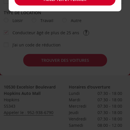
TYPE DE LOCATION
Loisir
Travail
Autre
Conducteur âgé de plus de 25 ans
J’ai un code de réduction
TROUVER DES VOITURES
10530 Excelsior Boulevard
Horaires d'ouverture
Hopkins Auto Mall
Lundi
07:30 - 18:00
Hopkins
Mardi
07:30 - 18:00
55343
Mercredi
07:30 - 18:00
Appeler le : 952-938-6790
Jeudi
07:30 - 18:00
Vendredi
07:30 - 18:00
Samedi
08:00 - 12:00