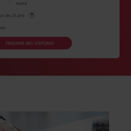
Autre
lus de 25 ans
tion
TROUVER DES VOITURES