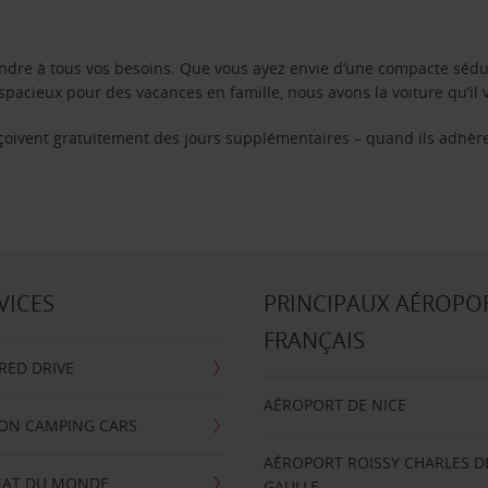
ondre à tous vos besoins. Que vous ayez envie d’une compacte sédu
pacieux pour des vacances en famille, nous avons la voiture qu’il 
reçoivent gratuitement des jours supplémentaires – quand ils adhèr
VICES
PRINCIPAUX AÉROPO
FRANÇAIS
RRED DRIVE
AÉROPORT DE NICE
ION CAMPING CARS
AÉROPORT ROISSY CHARLES D
AT DU MONDE
GAULLE