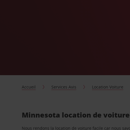
Accueil
Services Avis
Location Voiture
Minnesota location de voitur
Nous rendons la location de voiture facile car nous sa