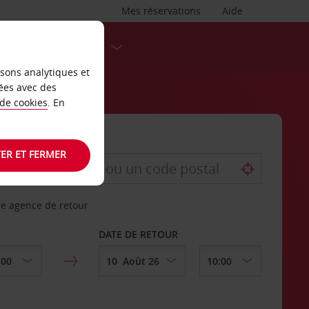
Mes réservations
Aide
DESTINATIONS
isons analytiques et
ées avec des
 de cookies
. En
ER ET FERMER
re agence de retour
DATE DE RETOUR