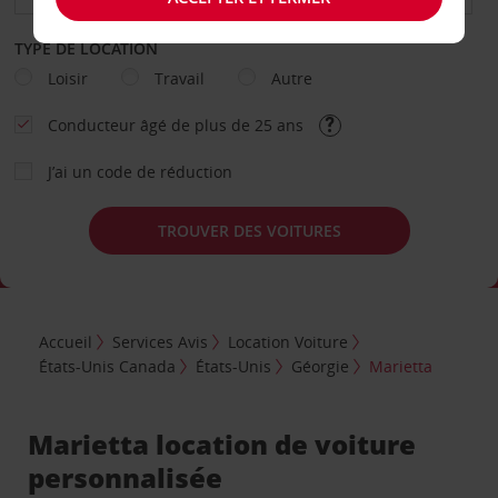
TYPE DE LOCATION
Loisir
Travail
Autre
Conducteur âgé de plus de 25 ans
J’ai un code de réduction
TROUVER DES VOITURES
Accueil
Services Avis
Location Voiture
États-Unis Canada
États-Unis
Géorgie
Marietta
Marietta location de voiture
personnalisée