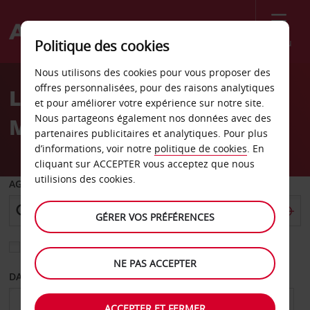
Menu
Politique des cookies
Welcome
Nous utilisons des cookies pour vous proposer des
to
offres personnalisées, pour des raisons analytiques
Location de voiture
Avis
et pour améliorer votre expérience sur notre site.
Nous partageons également nos données avec des
Marietta
partenaires publicitaires et analytiques. Pour plus
d’informations, voir notre
politique de cookies
. En
cliquant sur ACCEPTER vous acceptez que nous
utilisions des cookies.
AGENCE DE DÉPART
GÉRER VOS PRÉFÉRENCES
Sélectionnez une autre agence de retour
NE PAS ACCEPTER
DATE DE DÉPART
DATE DE RETOUR
ACCEPTER ET FERMER