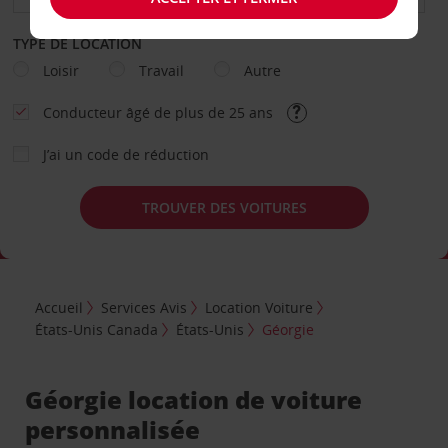
TYPE DE LOCATION
Loisir
Travail
Autre
Conducteur âgé de plus de 25 ans
J’ai un code de réduction
TROUVER DES VOITURES
Accueil
Services Avis
Location Voiture
États-Unis Canada
États-Unis
Géorgie
Géorgie location de voiture
personnalisée