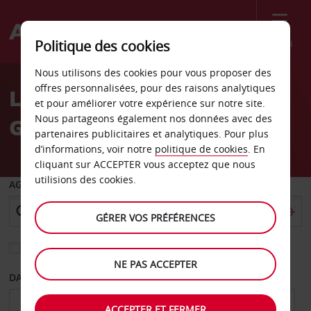
Menu
Politique des cookies
Welcome
Nous utilisons des cookies pour vous proposer des
to
offres personnalisées, pour des raisons analytiques
Location de voiture
Avis
et pour améliorer votre expérience sur notre site.
Nous partageons également nos données avec des
Géorgie
partenaires publicitaires et analytiques. Pour plus
d’informations, voir notre
politique de cookies
. En
cliquant sur ACCEPTER vous acceptez que nous
utilisions des cookies.
AGENCE DE DÉPART
GÉRER VOS PRÉFÉRENCES
Sélectionnez une autre agence de retour
NE PAS ACCEPTER
DATE DE DÉPART
DATE DE RETOUR
ACCEPTER ET FERMER