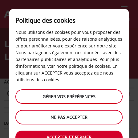
Menu
Politique des cookies
Welcome
Nous utilisons des cookies pour vous proposer des
to
offres personnalisées, pour des raisons analytiques
Location de voiture
Avis
et pour améliorer votre expérience sur notre site.
Nous partageons également nos données avec des
LaGrange, Géorgie
partenaires publicitaires et analytiques. Pour plus
d’informations, voir notre
politique de cookies
. En
cliquant sur ACCEPTER vous acceptez que nous
utilisions des cookies.
AGENCE DE DÉPART
GÉRER VOS PRÉFÉRENCES
Sélectionnez une autre agence de retour
NE PAS ACCEPTER
DATE DE DÉPART
DATE DE RETOUR
ACCEPTER ET FERMER