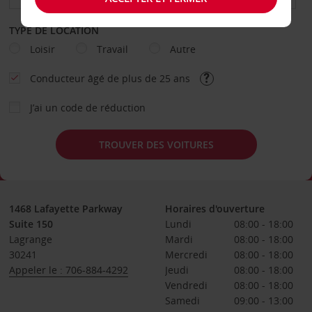
TYPE DE LOCATION
Loisir
Travail
Autre
Conducteur âgé de plus de 25 ans
J’ai un code de réduction
TROUVER DES VOITURES
1468 Lafayette Parkway
Horaires d'ouverture
Suite 150
Lundi
08:00 - 18:00
Lagrange
Mardi
08:00 - 18:00
30241
Mercredi
08:00 - 18:00
Appeler le : 706-884-4292
Jeudi
08:00 - 18:00
Vendredi
08:00 - 18:00
Samedi
09:00 - 13:00