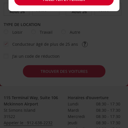
TYPE DE LOCATION
Loisir
Travail
Autre
Conducteur âgé de plus de 25 ans
J’ai un code de réduction
TROUVER DES VOITURES
115 Terminal Way, Suite 106
Horaires d'ouverture
Mckinnon Airport
Lundi
08:30 - 17:30
St Simons Island
Mardi
08:30 - 17:30
31522
Mercredi
08:30 - 17:30
Appeler le : 912-638-2232
Jeudi
08:30 - 17:30