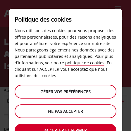
Menu
Politique des cookies
Welcome
Nous utilisons des cookies pour vous proposer des
to
offres personnalisées, pour des raisons analytiques
Location de voiture
Avis
et pour améliorer votre expérience sur notre site.
Nous partageons également nos données avec des
Aéroport de St Simons
partenaires publicitaires et analytiques. Pour plus
Island
d’informations, voir notre
politique de cookies
. En
cliquant sur ACCEPTER vous acceptez que nous
utilisions des cookies.
AGENCE DE DÉPART
GÉRER VOS PRÉFÉRENCES
NE PAS ACCEPTER
Sélectionnez une autre agence de retour
DATE DE DÉPART
DATE DE RETOUR
ACCEPTER ET FERMER