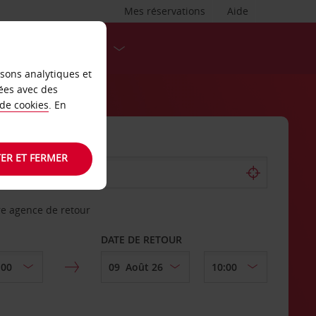
Mes réservations
Aide
DESTINATIONS
isons analytiques et
ées avec des
 de cookies
. En
ER ET FERMER
re agence de retour
DATE DE RETOUR