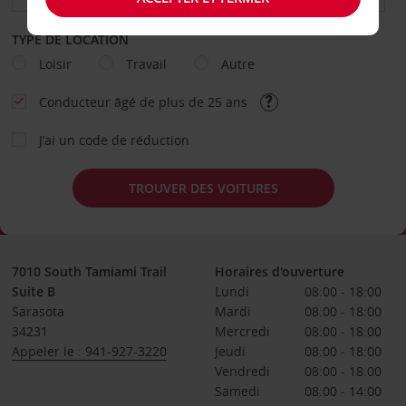
TYPE DE LOCATION
Loisir
Travail
Autre
Conducteur âgé de plus de 25 ans
J’ai un code de réduction
TROUVER DES VOITURES
7010 South Tamiami Trail
Horaires d'ouverture
Suite B
Lundi
08:00 - 18:00
Sarasota
Mardi
08:00 - 18:00
34231
Mercredi
08:00 - 18:00
Appeler le : 941-927-3220
Jeudi
08:00 - 18:00
Vendredi
08:00 - 18:00
Samedi
08:00 - 14:00