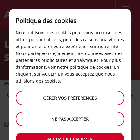
Menu
Politique des cookies
Welcome
Nous utilisons des cookies pour vous proposer des
to
offres personnalisées, pour des raisons analytiques
Location de voiture
Avis
et pour améliorer votre expérience sur notre site.
Nous partageons également nos données avec des
Sarasota
partenaires publicitaires et analytiques. Pour plus
d’informations, voir notre
politique de cookies
. En
cliquant sur ACCEPTER vous acceptez que nous
utilisions des cookies.
AGENCE DE DÉPART
GÉRER VOS PRÉFÉRENCES
Sélectionnez une autre agence de retour
NE PAS ACCEPTER
DATE DE DÉPART
DATE DE RETOUR
ACCEPTER ET FERMER