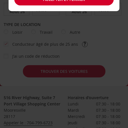
TYPE DE LOCATION
Loisir
Travail
Autre
Conducteur âgé de plus de 25 ans
J’ai un code de réduction
TROUVER DES VOITURES
516 River Highway, Suite 7
Horaires d'ouverture
Port Village Shopping Center
Lundi
07:30 - 18:00
Mooresville
Mardi
07:30 - 18:00
28117
Mercredi
07:30 - 18:00
Appeler le : 704-799-6723
Jeudi
07:30 - 18:00