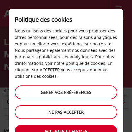
Menu
Politique des cookies
Welcome
Nous utilisons des cookies pour vous proposer des
to
offres personnalisées, pour des raisons analytiques
Location de voiture
Avis
et pour améliorer votre expérience sur notre site.
Nous partageons également nos données avec des
Mooresville Caroline du
partenaires publicitaires et analytiques. Pour plus
Nord
d’informations, voir notre
politique de cookies
. En
cliquant sur ACCEPTER vous acceptez que nous
utilisions des cookies.
AGENCE DE DÉPART
GÉRER VOS PRÉFÉRENCES
NE PAS ACCEPTER
Sélectionnez une autre agence de retour
DATE DE DÉPART
DATE DE RETOUR
ACCEPTER ET FERMER