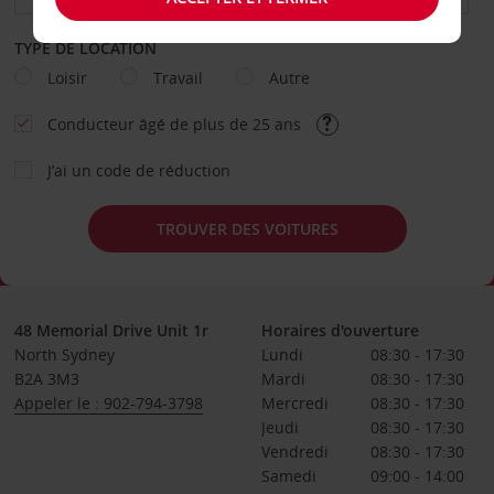
TYPE DE LOCATION
Loisir
Travail
Autre
Conducteur âgé de plus de 25 ans
J’ai un code de réduction
TROUVER DES VOITURES
48 Memorial Drive Unit 1r
Horaires d'ouverture
North Sydney
Lundi
08:30 - 17:30
B2A 3M3
Mardi
08:30 - 17:30
Appeler le : 902-794-3798
Mercredi
08:30 - 17:30
Jeudi
08:30 - 17:30
Vendredi
08:30 - 17:30
Samedi
09:00 - 14:00