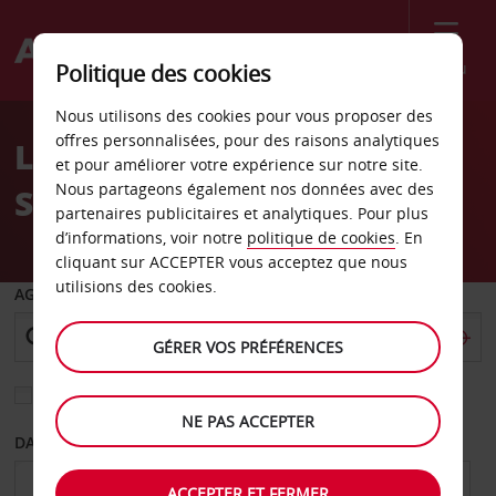
Menu
Politique des cookies
Welcome
Nous utilisons des cookies pour vous proposer des
to
offres personnalisées, pour des raisons analytiques
Location de voiture Avis
Avis
et pour améliorer votre expérience sur notre site.
Nous partageons également nos données avec des
Sydney Nord
partenaires publicitaires et analytiques. Pour plus
d’informations, voir notre
politique de cookies
. En
cliquant sur ACCEPTER vous acceptez que nous
utilisions des cookies.
AGENCE DE DÉPART
GÉRER VOS PRÉFÉRENCES
Sélectionnez une autre agence de retour
NE PAS ACCEPTER
DATE DE DÉPART
DATE DE RETOUR
ACCEPTER ET FERMER