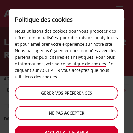
Menu
Politique des cookies
Welcome
Nous utilisons des cookies pour vous proposer des
to
offres personnalisées, pour des raisons analytiques
Location de voiture Kempt
Avis
et pour améliorer votre expérience sur notre site.
Nous partageons également nos données avec des
Road, Halifax
partenaires publicitaires et analytiques. Pour plus
d’informations, voir notre
politique de cookies
. En
cliquant sur ACCEPTER vous acceptez que nous
utilisions des cookies.
AGENCE DE DÉPART
GÉRER VOS PRÉFÉRENCES
Sélectionnez une autre agence de retour
NE PAS ACCEPTER
DATE DE DÉPART
DATE DE RETOUR
ACCEPTER ET FERMER