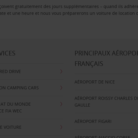
reçoivent gratuitement des jours supplémentaires – quand ils adhèr
 date et une heure et nous vous préparerons un voiture de location 
VICES
PRINCIPAUX AÉROPO
FRANÇAIS
RRED DRIVE
AÉROPORT DE NICE
ION CAMPING CARS
AÉROPORT ROISSY CHARLES D
AT DU MONDE
GAULLE
E FIA WEC
AÉROPORT FIGARI
E VOITURE
AÉROPORT AJACCIO CORSE