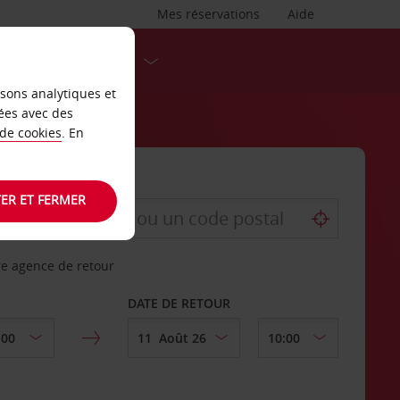
Mes réservations
Aide
DESTINATIONS
isons analytiques et
ées avec des
 de cookies
. En
ER ET FERMER
re agence de retour
DATE DE RETOUR