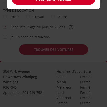
TYPE DE LOCATION
Loisir
Travail
Autre
Conducteur âgé de plus de 25 ans
J’ai un code de réduction
TROUVER DES VOITURES
234 York Avenue
Horaires d'ouverture
Downtown Winnipeg
Lundi
Fermé
Winnipeg
Mardi
Fermé
R3C 0N5
Mercredi
Fermé
Appeler le : 204-989-7521
Jeudi
Fermé
Vendredi
Fermé
Samedi
Fermé