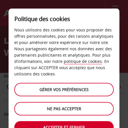
Menu
Politique des cookies
Welcome
Nous utilisons des cookies pour vous proposer des
to
offres personnalisées, pour des raisons analytiques
Location de voiture
Avis
et pour améliorer votre expérience sur notre site.
Nous partageons également nos données avec des
Winnipeg York Avenue
partenaires publicitaires et analytiques. Pour plus
d’informations, voir notre
politique de cookies
. En
cliquant sur ACCEPTER vous acceptez que nous
utilisions des cookies.
AGENCE DE DÉPART
GÉRER VOS PRÉFÉRENCES
Sélectionnez une autre agence de retour
NE PAS ACCEPTER
DATE DE DÉPART
DATE DE RETOUR
ACCEPTER ET FERMER