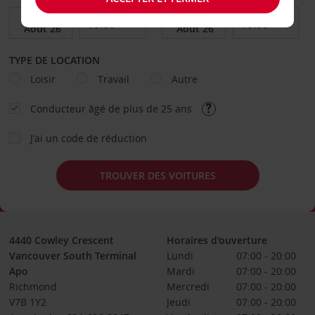
TYPE DE LOCATION
Loisir
Travail
Autre
Conducteur âgé de plus de 25 ans
J’ai un code de réduction
TROUVER DES VOITURES
4440 Cowley Crescent
Horaires d'ouverture
Vancouver South Terminal
Lundi
07:00 - 20:00
Apo
Mardi
07:00 - 20:00
Richmond
Mercredi
07:00 - 20:00
V7B 1Y2
Jeudi
07:00 - 20:00