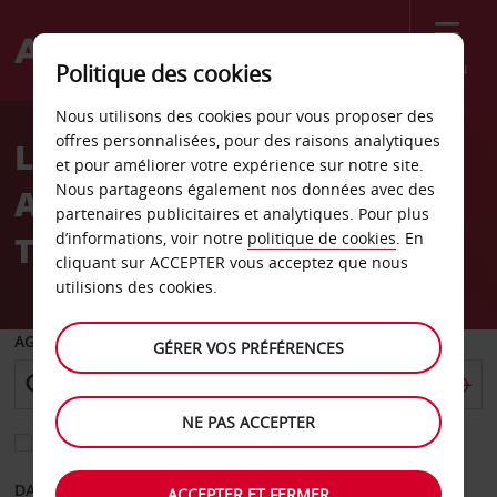
Menu
Politique des cookies
Welcome
Nous utilisons des cookies pour vous proposer des
to
offres personnalisées, pour des raisons analytiques
Location de voiture
Avis
et pour améliorer votre expérience sur notre site.
Nous partageons également nos données avec des
Aéroport de Vancouver
partenaires publicitaires et analytiques. Pour plus
Terminal Sud
d’informations, voir notre
politique de cookies
. En
cliquant sur ACCEPTER vous acceptez que nous
utilisions des cookies.
AGENCE DE DÉPART
GÉRER VOS PRÉFÉRENCES
NE PAS ACCEPTER
Sélectionnez une autre agence de retour
DATE DE DÉPART
DATE DE RETOUR
ACCEPTER ET FERMER