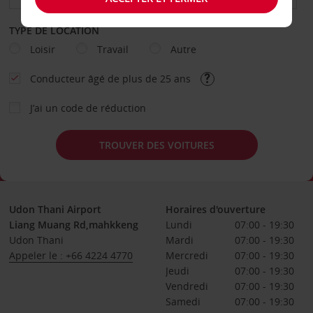
TYPE DE LOCATION
Loisir
Travail
Autre
Conducteur âgé de plus de 25 ans
J’ai un code de réduction
TROUVER DES VOITURES
Udon Thani Airport
Horaires d'ouverture
Liang Muang Rd,mahkkeng
Lundi
07:00 - 19:30
Udon Thani
Mardi
07:00 - 19:30
Appeler le : +66 4224 4770
Mercredi
07:00 - 19:30
Jeudi
07:00 - 19:30
Vendredi
07:00 - 19:30
Samedi
07:00 - 19:30