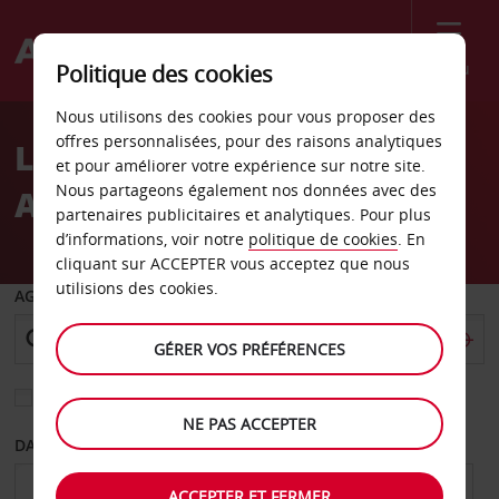
Menu
Politique des cookies
Welcome
Nous utilisons des cookies pour vous proposer des
to
offres personnalisées, pour des raisons analytiques
Location de voiture
Avis
et pour améliorer votre expérience sur notre site.
Nous partageons également nos données avec des
Aéroport d’Udon Thani
partenaires publicitaires et analytiques. Pour plus
d’informations, voir notre
politique de cookies
. En
cliquant sur ACCEPTER vous acceptez que nous
utilisions des cookies.
AGENCE DE DÉPART
GÉRER VOS PRÉFÉRENCES
Sélectionnez une autre agence de retour
NE PAS ACCEPTER
DATE DE DÉPART
DATE DE RETOUR
ACCEPTER ET FERMER