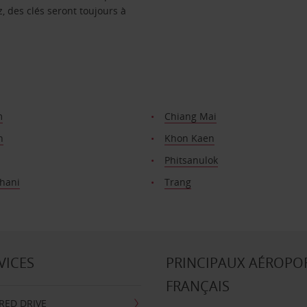
, des clés seront toujours à
m
Chiang Mai
n
Khon Kaen
Phitsanulok
Thani
Trang
VICES
PRINCIPAUX AÉROPO
FRANÇAIS
RRED DRIVE