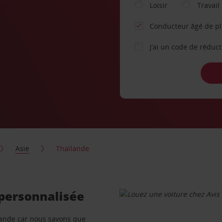
Loisir
Travail
Conducteur âgé de p
J’ai un code de réduc
Asie
Thaïlande
 personnalisée
ïlande car nous savons que