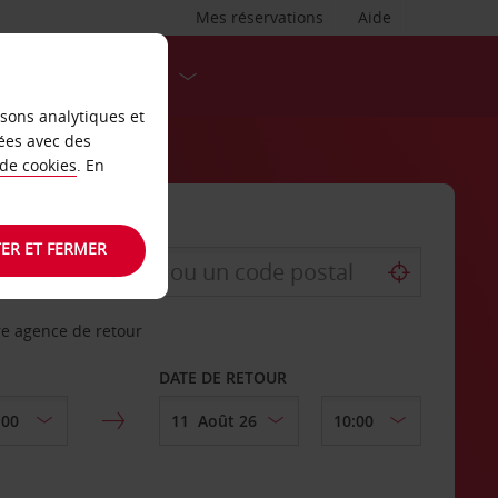
Mes réservations
Aide
DESTINATIONS
isons analytiques et
ées avec des
 de cookies
. En
ER ET FERMER
re agence de retour
DATE DE RETOUR