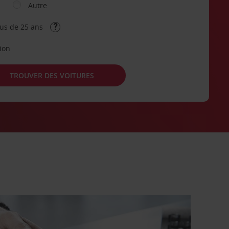
Autre
lus de 25 ans
tion
TROUVER DES VOITURES