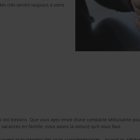
des clés seront toujours à votre
s vos besoins. Que vous ayez envie d’une compacte séduisante pou
acances en famille, nous avons la voiture qu’il vous faut.
reçoivent gratuitement des jours supplémentaires – quand ils adhèr