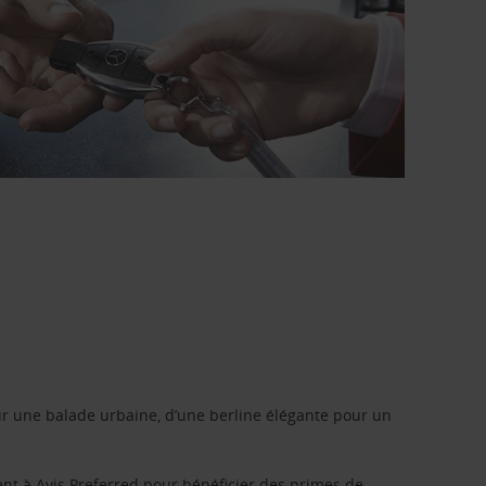
r une balade urbaine, d’une berline élégante pour un
ent à
Avis Preferred
pour bénéficier des primes de