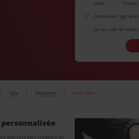
Loisir
Travail
Conducteur âgé de p
J’ai un code de réduc
Asie
Thaïlande
Khon Kaen
 personnalisée
vons que vous êtes impatient de