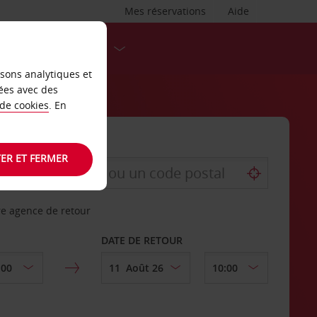
Mes réservations
Aide
DESTINATIONS
isons analytiques et
ées avec des
 de cookies
. En
ER ET FERMER
re agence de retour
DATE DE RETOUR