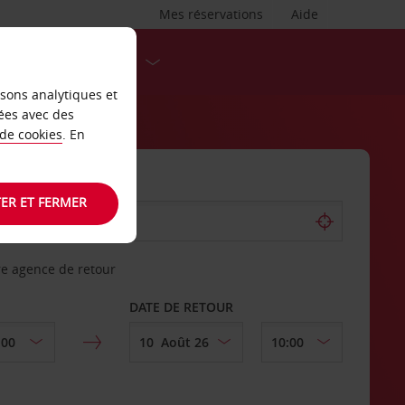
Mes réservations
Aide
DESTINATIONS
isons analytiques et
ées avec des
 de cookies
. En
ER ET FERMER
re agence de retour
DATE DE RETOUR