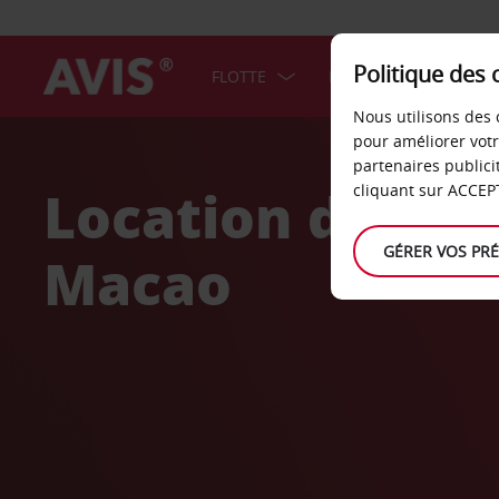
Politique des 
FLOTTE
BONS PLANS
F
Nous utilisons des 
Welcome
pour améliorer vot
to
partenaires publici
Avis
Location de voi
cliquant sur ACCEPT
GÉRER VOS PR
Macao