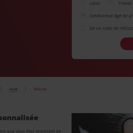
Loisir
Travail
Conducteur âgé de p
J’ai un code de réduc
Asie
Macao
rsonnalisée
vons que vous êtes impatient de