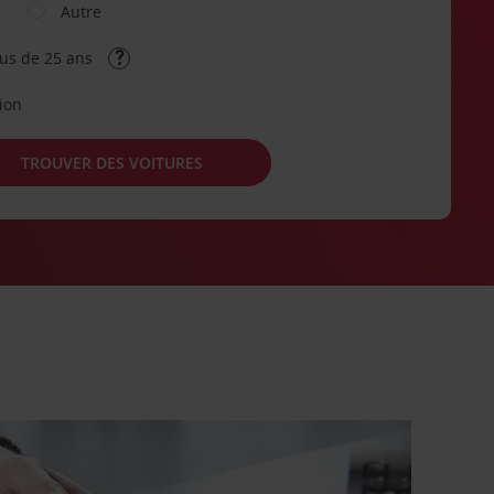
Autre
lus de 25 ans
tion
TROUVER DES VOITURES