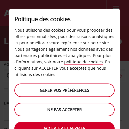
Menu
Politique des cookies
Welcome
Nous utilisons des cookies pour vous proposer des
to
offres personnalisées, pour des raisons analytiques
Location de voiture Macao
Avis
et pour améliorer votre expérience sur notre site.
Nous partageons également nos données avec des
partenaires publicitaires et analytiques. Pour plus
d’informations, voir notre
politique de cookies
. En
AGENCE DE DÉPART
cliquant sur ACCEPTER vous acceptez que nous
utilisions des cookies.
GÉRER VOS PRÉFÉRENCES
Sélectionnez une autre agence de retour
DATE DE DÉPART
DATE DE RETOUR
NE PAS ACCEPTER
ACCEPTER ET FERMER