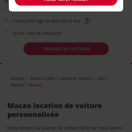
TYPE DE LOCATION
Loisir
Travail
Autre
Conducteur âgé de plus de 25 ans
J’ai un code de réduction
TROUVER DES VOITURES
Accueil
Services Avis
Location Voiture
Asie
Macao
Macao
Macao location de voiture
personnalisée
Nous rendons la location de voiture facile car nous savons