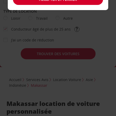
TYPE DE LOCATION
Loisir
Travail
Autre
Conducteur âgé de plus de 25 ans
J’ai un code de réduction
TROUVER DES VOITURES
Accueil
Services Avis
Location Voiture
Asie
Indonésie
Makassar
Makassar location de voiture
personnalisée