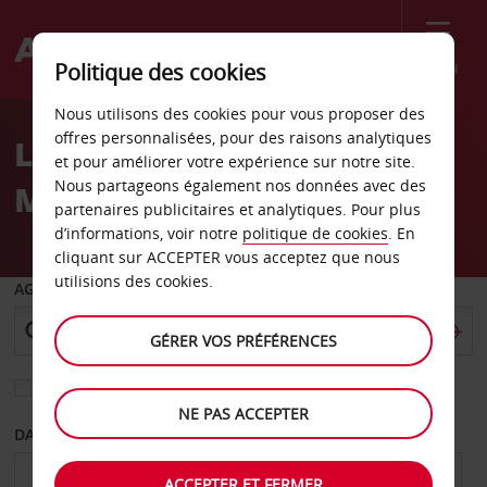
Menu
Politique des cookies
Welcome
Nous utilisons des cookies pour vous proposer des
to
offres personnalisées, pour des raisons analytiques
Location de voiture
Avis
et pour améliorer votre expérience sur notre site.
Nous partageons également nos données avec des
Makassar
partenaires publicitaires et analytiques. Pour plus
d’informations, voir notre
politique de cookies
. En
cliquant sur ACCEPTER vous acceptez que nous
utilisions des cookies.
AGENCE DE DÉPART
GÉRER VOS PRÉFÉRENCES
Sélectionnez une autre agence de retour
NE PAS ACCEPTER
DATE DE DÉPART
DATE DE RETOUR
ACCEPTER ET FERMER